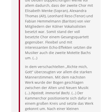
die beiden doppelchörigen Werke vor
allem dadurch, dass der zweite Chor mit
Elisabeth Menke (Sopran), Alexandra
Thomas (Alt), Leonhard Reso (Tenor) und
Fabian Hemmelmann (Bariton) von vier
Mitgliedern der Kölner Vokalsolisten
besetzt war. Somit stand der voll
besetzte Chor einem Gesangsquartett
gegenüber. Flexibel und mit
interessanten Echo-Effekten setzten die
Musiker auch die zweite Motette Bachs
um. (…)
In dem verschachtelten „Richte mich,
Gott“ überzeugten vor allem die starken
Männerstimmen. Mit dem nächsten
Werk wurde der Bogen geschlagen
zwischen der Alten und Neuen Musik:
(…)
(Nystedt, Immortal Bach)
. (…) Der
Kammerchor positionierte sich dafür in
einem großen Kreis und setzte das Werk
gekonnt um.
Nach einer kleinen