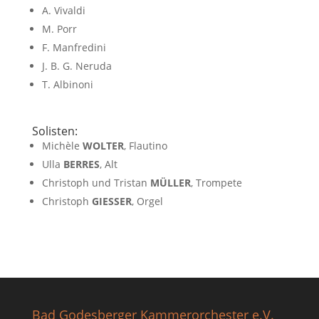
A. Vivaldi
M. Porr
F. Manfredini
J. B. G. Neruda
T. Albinoni
Solisten:
Michèle
WOLTER
, Flautino
Ulla
BERRES
, Alt
Christoph und Tristan
MÜLLER
, Trompete
Christoph
GIESSER
, Orgel
Bad Godesberger Kammerorchester e.V.