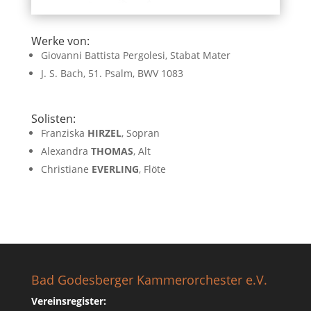
Werke von:
Giovanni Battista Pergolesi, Stabat Mater
J. S. Bach, 51. Psalm, BWV 1083
Solisten:
Franziska
HIRZEL
, Sopran
Alexandra
THOMAS
, Alt
Christiane
EVERLING
, Flöte
Bad Godesberger Kammerorchester e.V.
Vereinsregister: