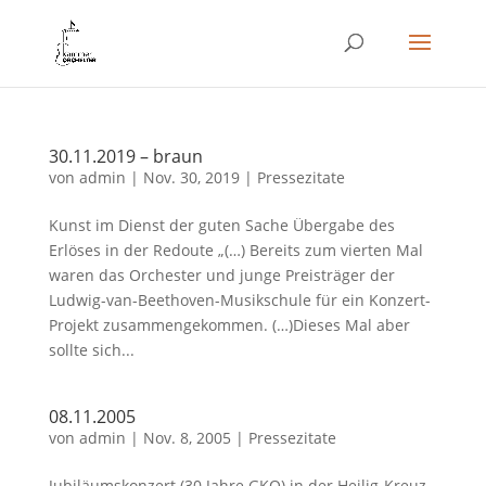
30.11.2019 – braun
von
admin
|
Nov. 30, 2019
|
Pressezitate
Kunst im Dienst der guten Sache Übergabe des
Erlöses in der Redoute „(…) Bereits zum vierten Mal
waren das Orchester und junge Preisträger der
Ludwig-van-Beethoven-Musikschule für ein Konzert-
Projekt zusammengekommen. (…)Dieses Mal aber
sollte sich...
08.11.2005
von
admin
|
Nov. 8, 2005
|
Pressezitate
Jubiläumskonzert (30 Jahre GKO) in der Heilig-Kreuz-