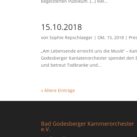
begeisterten Publikum. (…) Viel...
15.10.2018
von
Sophie Repschlaeger
|
Okt. 15, 2018
|
Pre
„Am Lebensende erreicht uns die Musik“ – Kan
Godesberger Kantatenorchester spendet den Er
und betreut Todkranke und...
« Ältere Einträge
Bad Godesberger Kammerorchester
e.V.