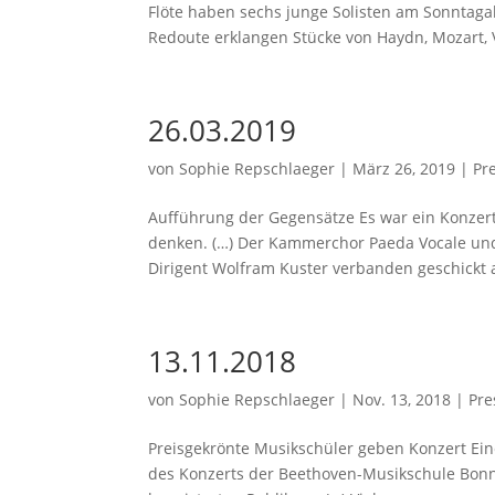
Flöte haben sechs junge Solisten am Sonntaga
Redoute erklangen Stücke von Haydn, Mozart, Vi
26.03.2019
von
Sophie Repschlaeger
|
März 26, 2019
|
Pr
Aufführung der Gegensätze Es war ein Konzert
denken. (…) Der Kammerchor Paeda Vocale und
Dirigent Wolfram Kuster verbanden geschickt al
13.11.2018
von
Sophie Repschlaeger
|
Nov. 13, 2018
|
Pre
Preisgekrönte Musikschüler geben Konzert E
des Konzerts der Beethoven-Musikschule Bonn