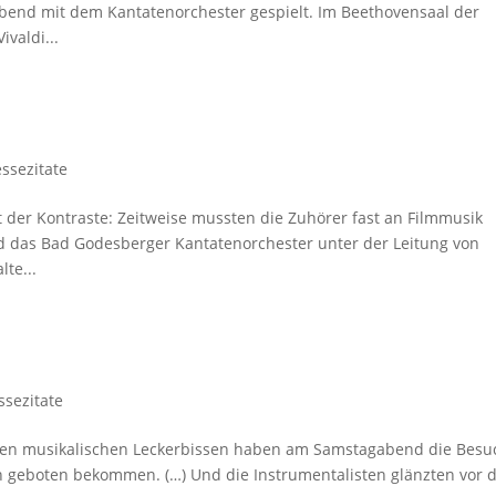
bend mit dem Kantatenorchester gespielt. Im Beethovensaal der
valdi...
essezitate
 der Kontraste: Zeitweise mussten die Zuhörer fast an Filmmusik
 das Bad Godesberger Kantatenorchester unter der Leitung von
te...
ssezitate
inen musikalischen Leckerbissen haben am Samstagabend die Besu
 geboten bekommen. (…) Und die Instrumentalisten glänzten vor